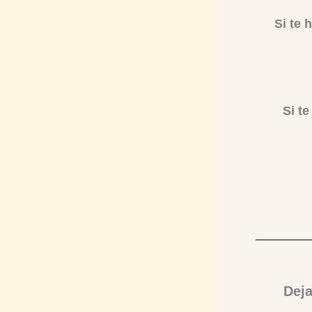
Si te 
Si t
Dej