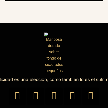
licidad es una elección, como también lo es el sufri
F
I
Y
W
P
a
n
o
h
h