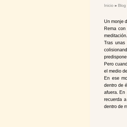
Inicio
»
Blog
Un monje de
Rema con s
meditación
Tras unas 
colisionand
predispone 
Pero cuando
el medio de
En ese mom
dentro de 
afuera. En 
recuerda a
dentro de m