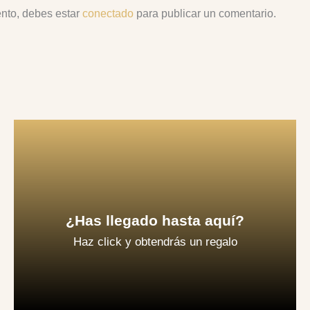
ento, debes estar
conectado
para publicar un comentario.
Contactar
sesión de toma de contacto
¿Has llegado hasta aquí?
comenzaremos programando una primera
Haz click y obtendrás un regalo
Escríbeme con la palabra "mariposa" y
¡¡ Vale por una sesión gratuita !!