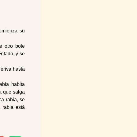
comienza su
e otro bote
enfado, y se
deriva hasta
abia habita
a que salga
ca rabia, se
 rabia está