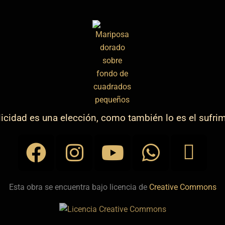
licidad es una elección, como también lo es el sufri
F
I
Y
W
P
a
n
o
h
h
c
s
u
a
o
Esta obra se encuentra bajo licencia de
Creative Commons
e
t
t
t
n
b
a
u
s
e